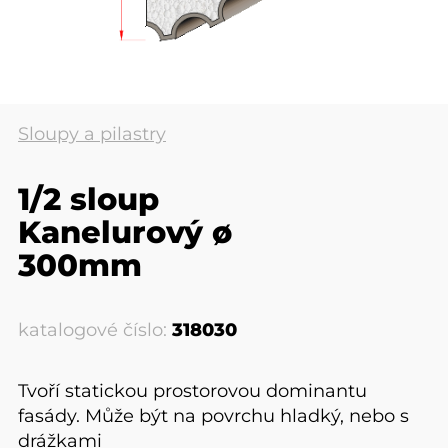
Sloupy a pilastry
1/2 sloup
Kanelurový ø
300mm
katalogové číslo:
318030
Tvoří statickou prostorovou dominantu
fasády. Může být na povrchu hladký, nebo s
drážkami