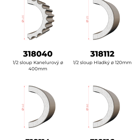
318040
318112
1/2 sloup Kanelurový ø
1/2 sloup Hladký ø 120mm
400mm