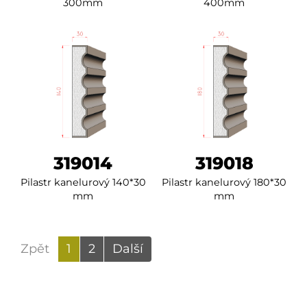
300mm
400mm
319014
319018
Pilastr kanelurový 140*30
Pilastr kanelurový 180*30
mm
mm
Zpět
1
2
Další