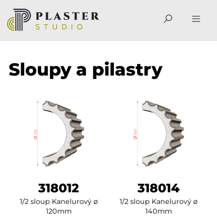
Sloupy a pilastry
318012
318014
1/2 sloup Kanelurový ø
1/2 sloup Kanelurový ø
120mm
140mm