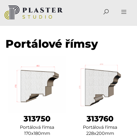
Portálové římsy
313750
313760
Portálová římsa
Portálová římsa
170x180mm
228x200mm