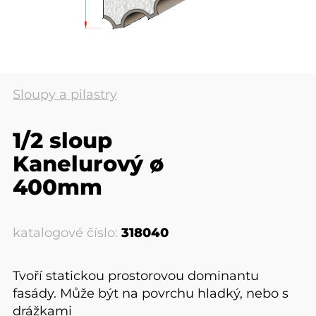
Sloupy a pilastry
1/2 sloup
Kanelurový ø
400mm
katalogové číslo:
318040
Tvoří statickou prostorovou dominantu
fasády. Může být na povrchu hladký, nebo s
drážkami