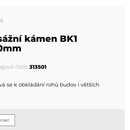
že
sážní kámen BK1
0mm
ogové číslo:
313501
vá se k obkládání rohů budov i větších
takt