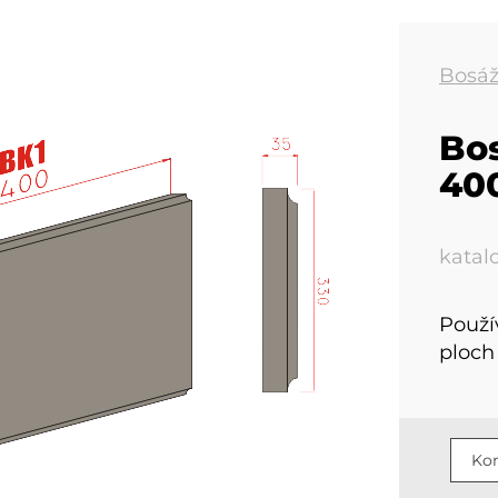
Bosá
Bo
40
katal
Použí
ploch
Kon