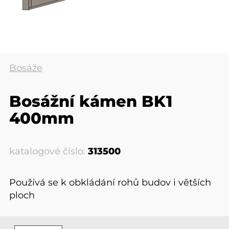
Bosáže
Bosážní kámen BK1
400mm
katalogové číslo:
313500
Používá se k obkládání rohů budov i větších
ploch