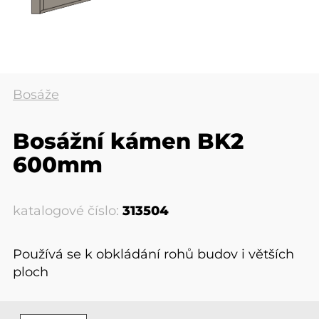
Bosáže
Bosážní kámen BK2
600mm
katalogové číslo:
313504
Používá se k obkládání rohů budov i větších
ploch