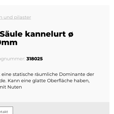
n und pilaster
 Säule kannelurt ø
0mm
lognummer:
318025
t eine statische räumliche Dominante der
de. Kann eine glatte Oberfläche haben,
mit Nuten
takt