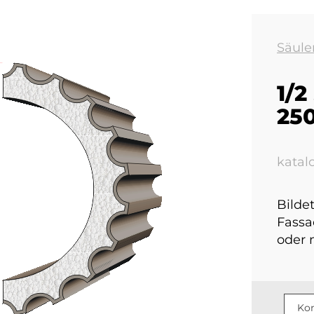
Säule
1/2
25
kata
Bilde
Fassa
oder 
Kon