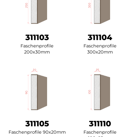
311103
311104
Faschenprofile
Faschenprofile
200x30mm
300x20mm
311105
311110
Faschenprofile 90x20mm
Faschenprofile