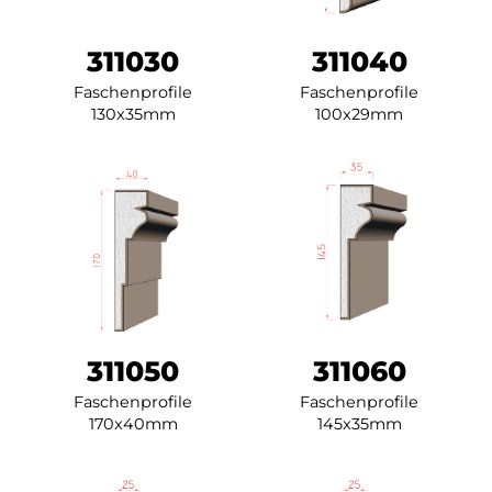
311030
311040
Faschenprofile
Faschenprofile
130x35mm
100x29mm
311050
311060
Faschenprofile
Faschenprofile
170x40mm
145x35mm