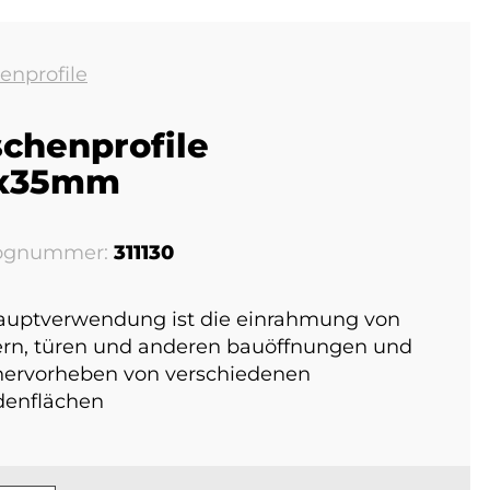
enprofile
chenprofile
5x35mm
lognummer:
311130
auptverwendung ist die einrahmung von
ern, türen und anderen bauöffnungen und
ervorheben von verschiedenen
denflächen