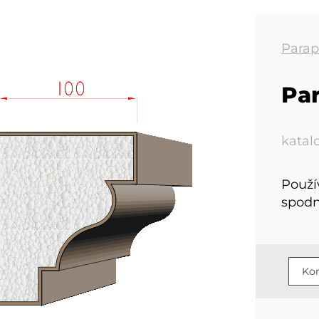
Parap
Pa
katal
Použí
spodn
Kon