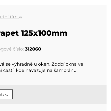
etní římsy
rapet 125x100mm
ogové číslo:
312060
vá se výhradně u oken. Zdobí okna ve
í častí, kde navazuje na šambránu
takt