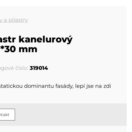
 a pilastry
astr kanelurový
0*30 mm
ogové číslo:
319014
statickou dominantu fasády, lepí jse na zdi
takt