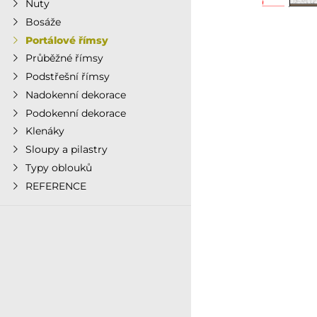
Nuty
Bosáže
Portálové římsy
Průběžné římsy
Podstřešní římsy
Nadokenní dekorace
Podokenní dekorace
Klenáky
Sloupy a pilastry
Typy oblouků
REFERENCE