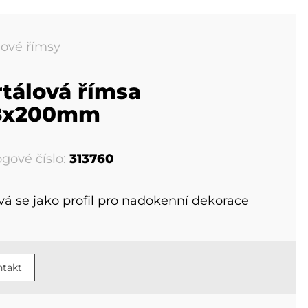
lové římsy
tálová římsa
8x200mm
ogové číslo:
313760
vá se jako profil pro nadokenní dekorace
takt