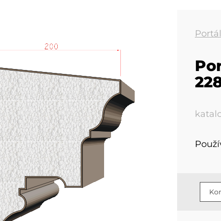
Portá
Por
22
katal
Použí
Kon