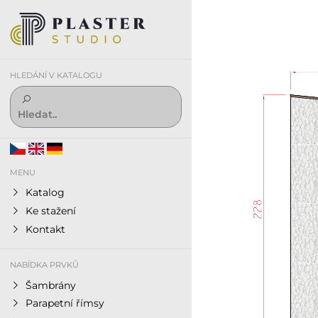
HLEDÁNÍ V KATALOGU
MENU
Katalog
Ke stažení
Kontakt
NABÍDKA PRVKŮ
Šambrány
Parapetní římsy