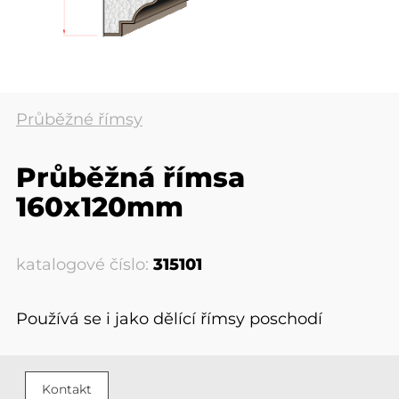
Průběžné římsy
Průběžná římsa
160x120mm
katalogové číslo:
315101
Používá se i jako dělící římsy poschodí
Kontakt