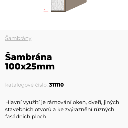
Šambrány
Šambrána
100x25mm
katalogové číslo:
311110
Hlavní využití je rámování oken, dveří, jiných
stavebních otvorů a ke zvýraznění různých
fasádních ploch