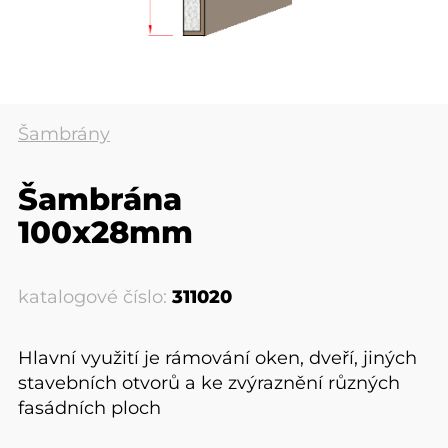
Šambrány
Šambrána
100x28mm
katalogové číslo:
311020
Hlavní využití je rámování oken, dveří, jiných
stavebních otvorů a ke zvýraznění různých
fasádních ploch