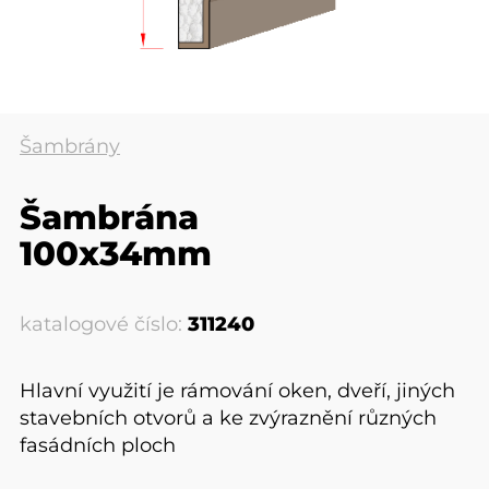
Šambrány
Šambrána
100x34mm
katalogové číslo:
311240
Hlavní využití je rámování oken, dveří, jiných
stavebních otvorů a ke zvýraznění různých
fasádních ploch