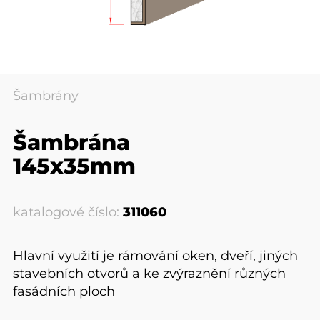
Šambrány
Šambrána
145x35mm
katalogové číslo:
311060
Hlavní využití je rámování oken, dveří, jiných
stavebních otvorů a ke zvýraznění různých
fasádních ploch