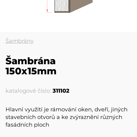
Šambrány
Šambrána
150x15mm
katalogové číslo:
311102
Hlavní využití je rámování oken, dveří, jiných
stavebních otvorů a ke zvýraznění různých
fasádních ploch