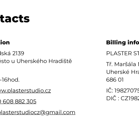
tacts
tion
Billing in
dská 2139
PLASTER STU
ěsto u Uherského Hradiště
Tř. Maršála
Uherské Hr
-16hod.
686 01
w.plasterstudio.cz
IČ: 1982707
DIČ : CZ19
 608 882 305
plasterstudiocz@gmail.com