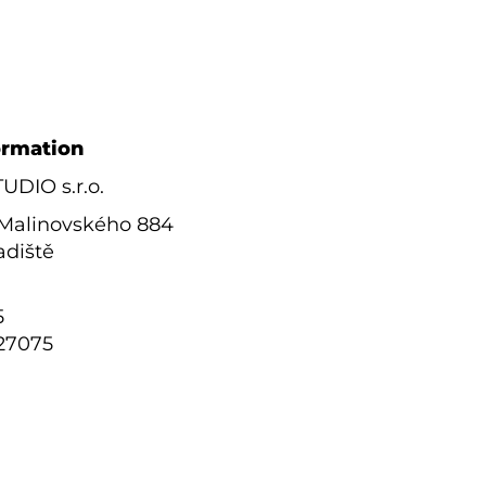
formation
DIO s.r.o.
 Malinovského 884
adiště
5
827075