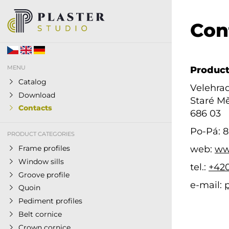
Con
MENU
Produc
Catalog
Velehra
Download
Staré M
Contacts
686 03
Po-Pá: 8
PRODUCT CATEGORIES
web:
ww
Frame profiles
Window sills
tel.:
+420
Groove profile
e-mail:
Quoin
Pediment profiles
Belt cornice
Crown cornice